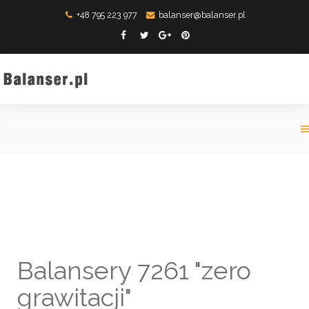
+48 795 223 977
balanser@balanser.pl
Balansery 7261 "zero
grawitacji"