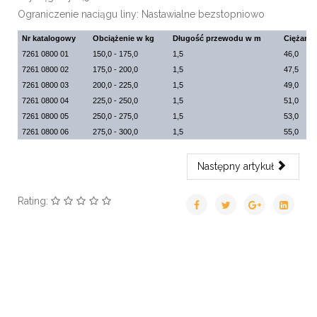
Ograniczenie naciągu liny: Nastawialne bezstopniowo
Nr katalogowy
Obciążenie w kg
Długość przewodu w m
Ciężar w
7261 0800 01
150,0 - 175,0
1,5
46,0
7261 0800 02
175,0 - 200,0
1,5
47,5
7261 0800 03
200,0 - 225,0
1,5
49,0
7261 0800 04
225,0 - 250,0
1,5
51,0
7261 0800 05
250,0 - 275,0
1,5
53,0
7261 0800 06
275,0 - 300,0
1,5
55,0
Następny artykuł
Rating: