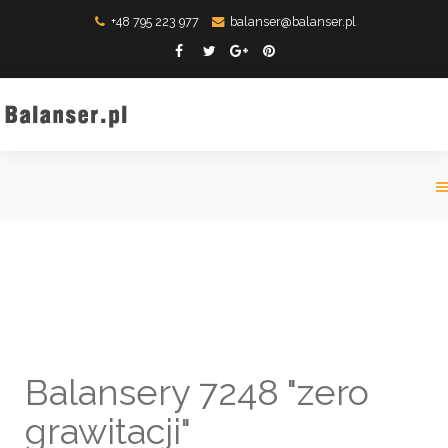
+48 795 223 977
balanser@balanser.pl
Balansery 7248 "zero
grawitacji"