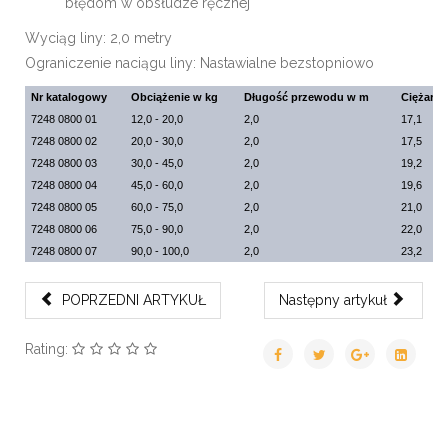
błędom w obsłudze ręcznej
Wyciąg liny: 2,0 metry
Ograniczenie naciągu liny: Nastawialne bezstopniowo
Nr katalogowy
Obciążenie w kg
Długość przewodu w m
Ciężar w
7248 0800 01
12,0 - 20,0
2,0
17,1
7248 0800 02
20,0 - 30,0
2,0
17,5
7248 0800 03
30,0 - 45,0
2,0
19,2
7248 0800 04
45,0 - 60,0
2,0
19,6
7248 0800 05
60,0 - 75,0
2,0
21,0
7248 0800 06
75,0 - 90,0
2,0
22,0
7248 0800 07
90,0 - 100,0
2,0
23,2
POPRZEDNI ARTYKUŁ
Następny artykuł
Rating: