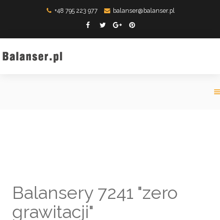
+48 795 223 977
balanser@balanser.pl
Balansery 7241 "zero
grawitacji"