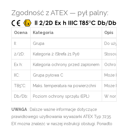
Zgodność z ATEX — pył palny:
Ocena
Kategoria
Opis
II:
Grupa
Do użytku w
2/2D:
Kategoria 2 (Strefa 21 Pył)
Stosować w 
Ex h:
Kategoria ochrony przed zapłonem
Ochrona dzi
IIC:
Grupa pyłowa C
Może być ró
T85°C:
Maks. temperatura na powierzchni
Może być st
Db/Db:
Poziom ochrony sprzętu (EPL)
W normalnej 
UWAGA
: Dalsze ważne informacje dotyczące
prawidłowego użytkowania wyważarki ATEX Typ 7235
EX można znaleźć w naszej instrukcji obsługi. Ponadto