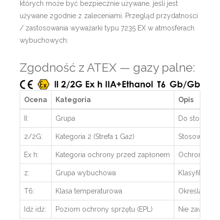
których może być bezpiecznie używane, jeśli jest
używane zgodnie z zaleceniami. Przegląd przydatności
/ zastosowania wyważarki typu 7235 EX w atmosferach
wybuchowych:
Zgodność z ATEX — gazy palne:
Ocena
Kategoria
Opis
II:
Grupa
Do stosowani
2/2G:
Kategoria 2 (Strefa 1 Gaz)
Stosować w o
Ex h:
Kategoria ochrony przed zapłonem
Ochrona popr
z:
Grupa wybuchowa
Klasyfikacja
T6:
Klasa temperaturowa
Określa zakr
Idź idź:
Poziom ochrony sprzętu (EPL)
Nie zawiera 