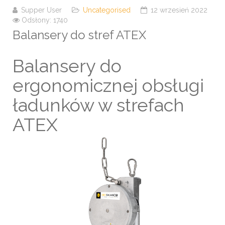
Supper User
Uncategorised
12 wrzesień 2022
Odsłony: 1740
Balansery do stref ATEX
Balansery do
ergonomicznej obsługi
ładunków w strefach
ATEX